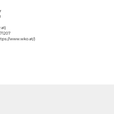
r
!
.at
)
71207
ttps://www.wko.at
/)