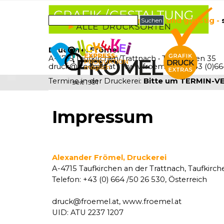
Direkt zum Seiteninhalt
Menü überspringen
UNKOMPLIZIERT, zuverlässig und günstig -
Suchen
Druckerei Frömel
A-4715 Taufkirchen/Trattnach • Taufkirchen 35
druck@froemel.at
• www.froemel.at •
+43 (0)66
Termine in der Druckerei:
Bitte um TERMIN-
seit 1991
Impressum
Alexander Frömel, Druckerei
A-4715 Taufkirchen an der Trattnach, Taufkirch
Telefon: +43 (0) 664 /50 26 530, Österreich
druck@froemel.at, www.froemel.at
UID: ATU 2237 1207